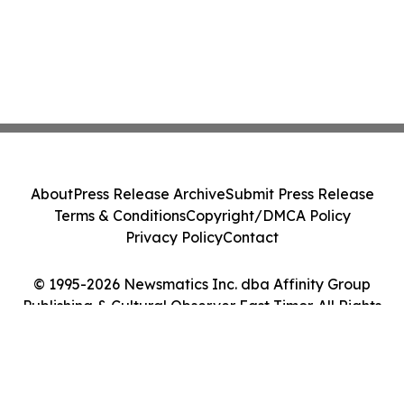
About
Press Release Archive
Submit Press Release
Terms & Conditions
Copyright/DMCA Policy
Privacy Policy
Contact
© 1995-2026 Newsmatics Inc. dba Affinity Group
Publishing & Cultural Observer East Timor. All Rights
Reserved.
Cookie Settings / Your Privacy Choices