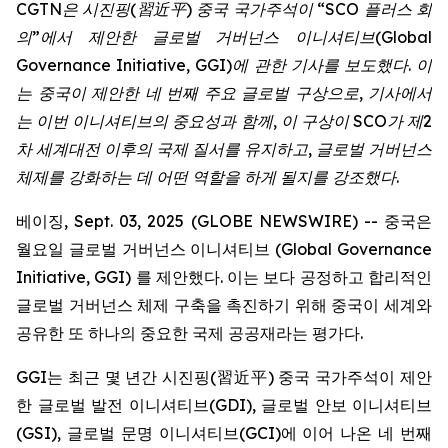
CGTN
은
시진핑
(
習近平
)
중국
국가주석이
“SCO
플러스
회
의
”
에서
제안한
글로벌
거버넌스
이니셔티브
(Global
Governance Initiative, GGI)
에
관한
기사를
보도했다
.
이
는
중국이
제안한
네
번째
주요
글로벌
구상으로
,
기사에서
는
이번
이니셔티브의
중요성과
함께
,
이
구상이
SCO
가
제
2
차
세계대전
이후의
국제
질서를
유지하고
,
글로벌
거버넌스
체제를
강화하는
데
어떤
역할을
하게
될지를
강조했다
.
베이징, Sept. 03, 2025 (GLOBE NEWSWIRE) -- 중국은
월요일 글로벌 거버넌스 이니셔티브 (Global Governance
Initiative, GGI) 를 제안했다. 이는 보다 공정하고 합리적인
글로벌 거버넌스 체제 구축을 촉진하기 위해 중국이 세계와
공유한 또 하나의 중요한 국제 공공재라는 평가다.
GGI는 최근 몇 년간 시진핑(習近平) 중국 국가주석이 제안
한 글로벌 발전 이니셔티브(GDI), 글로벌 안보 이니셔티브
(GSI), 글로벌 문명 이니셔티브(GCI)에 이어 나온 네 번째