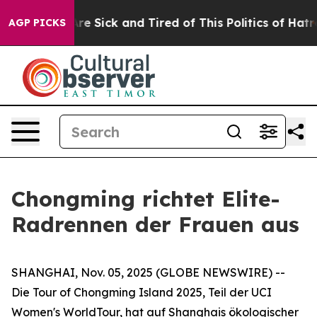
People Are Sick and Tired of This Politics of Hatred”
T
AGP PICKS
Chongming richtet Elite-
Radrennen der Frauen aus
SHANGHAI, Nov. 05, 2025 (GLOBE NEWSWIRE) --
Die Tour of Chongming Island 2025, Teil der UCI
Women's WorldTour, hat auf Shanghais ökologischer